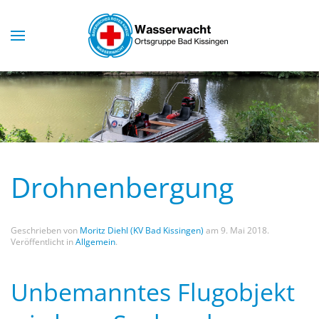
Skip to main content
Drohnenbergung
Geschrieben von
Moritz Diehl (KV Bad Kissingen)
am
9. Mai 2018
.
Veröffentlicht in
Allgemein
.
Unbemanntes Flugobjekt