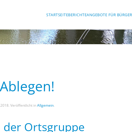
STARTSEITE
BERICHTE
ANGEBOTE FÜR BÜRGE
Ablegen!
 2018
. Veröffentlicht in
Allgemein
.
n der Ortsgruppe