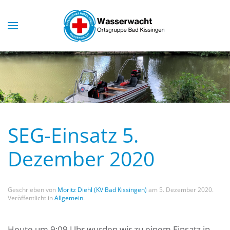
Skip to main content
SEG-Einsatz 5.
Dezember 2020
Geschrieben von
Moritz Diehl (KV Bad Kissingen)
am
5. Dezember 2020
.
Veröffentlicht in
Allgemein
.
Heute um 9:09 Uhr wurden wir zu einem Einsatz in