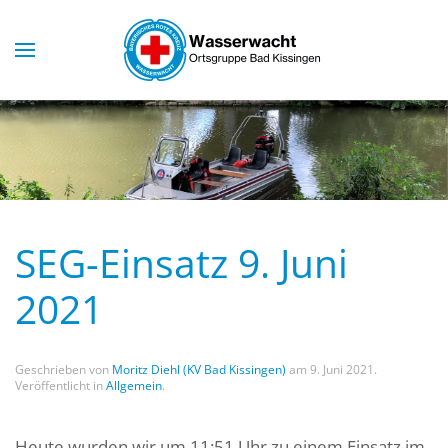
Skip to main content
SEG-Einsatz 9. Juni
2021
Geschrieben von
Moritz Diehl (KV Bad Kissingen)
am
9. Juni 2021
.
Veröffentlicht in
Allgemein
.
Heute wurden wir um 11:51 Uhr zu einem Einsatz im