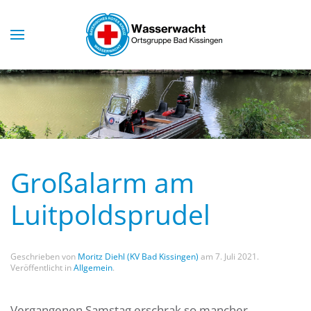
Skip to main content
Großalarm am
Luitpoldsprudel
Geschrieben von
Moritz Diehl (KV Bad Kissingen)
am
7. Juli 2021
.
Veröffentlicht in
Allgemein
.
Vergangenen Samstag erschrak so mancher,