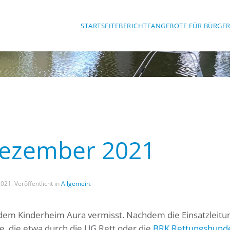
STARTSEITE
BERICHTE
ANGEBOTE FÜR BÜRGE
Dezember 2021
2021
. Veröffentlicht in
Allgemein
.
 dem Kinderheim Aura vermisst. Nachdem die Einsatzleitu
, die etwa durch die UG Rett oder die
BRK Rettungshunde