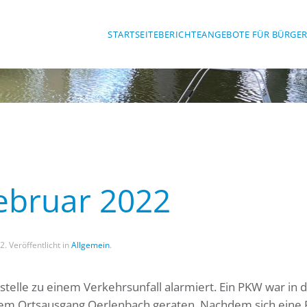
STARTSEITE
BERICHTE
ANGEBOTE FÜR BÜRGE
Februar 2022
22
. Veröffentlicht in
Allgemein
.
telle zu einem Verkehrsunfall alarmiert. Ein PKW war in 
em Ortsausgang Oerlenbach geraten. Nachdem sich eine