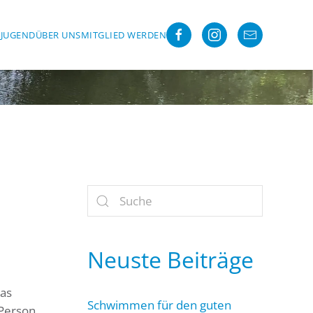
R
JUGEND
ÜBER UNS
MITGLIED WERDEN
Neuste Beiträge
das
Schwimmen für den guten
 Person