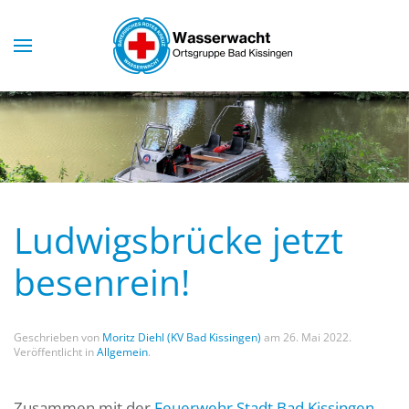
Skip to main content
Ludwigsbrücke jetzt
besenrein!
Geschrieben von
Moritz Diehl (KV Bad Kissingen)
am
26. Mai 2022
.
Veröffentlicht in
Allgemein
.
Zusammen mit der
Feuerwehr Stadt Bad Kissingen