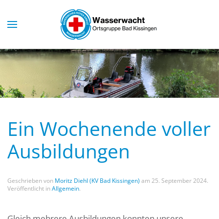
Skip to main content
Ein Wochenende voller
Ausbildungen
Geschrieben von
Moritz Diehl (KV Bad Kissingen)
am
25. September 2024
.
Veröffentlicht in
Allgemein
.
Gleich mehrere Ausbildungen konnten unsere