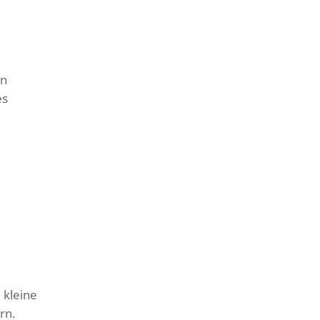
en
es
 kleine
rn.