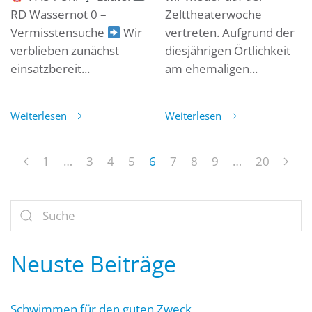
RD Wassernot 0 –
Zelttheaterwoche
Vermisstensuche
Wir
vertreten. Aufgrund der
verblieben zunächst
diesjährigen Örtlichkeit
einsatzbereit...
am ehemaligen...
Weiterlesen
Weiterlesen
1
…
3
4
5
6
7
8
9
…
20
Neuste Beiträge
Schwimmen für den guten Zweck