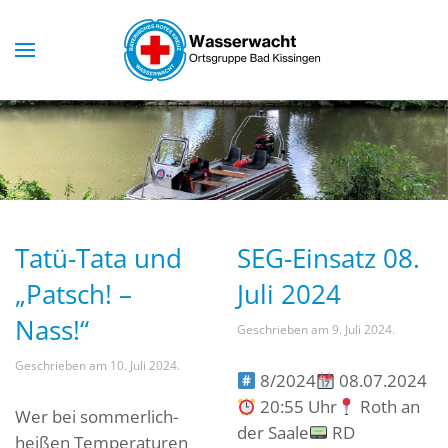
Skip to main content
Tatü-Tata und
SEG-Einsatz 08.
„Patsch! –
Juli 2024
Nass!“
Geschrieben am
9. Juli 2024
.
Geschrieben am
10. Juli 2024
.
8/2024
08.07.2024
20:55 Uhr
Roth an
Wer bei sommerlich-
der Saale
RD
heißen Temperaturen