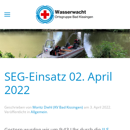
Skip to main content
SEG-Einsatz 02. April
2022
Geschrieben von
Moritz Diehl (KV Bad Kissingen)
am
3. April 2022
.
Veröffentlicht in
Allgemein
.
Gestern wurden wir um 9:43 Uhr durch die
ILS