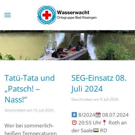
Skip to main content
Tatü-Tata und
SEG-Einsatz 08.
„Patsch! –
Juli 2024
Nass!“
Geschrieben am
9. Juli 2024
.
Geschrieben am
10. Juli 2024
.
8/2024
08.07.2024
20:55 Uhr
Roth an
Wer bei sommerlich-
der Saale
RD
heißen Temperaturen