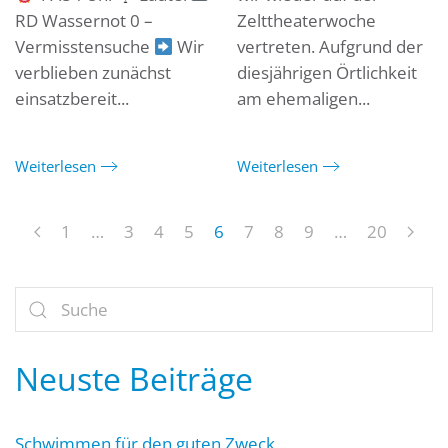
RD Wassernot 0 –
Zelttheaterwoche
Vermisstensuche
Wir
vertreten. Aufgrund der
verblieben zunächst
diesjährigen Örtlichkeit
einsatzbereit...
am ehemaligen...
Weiterlesen
Weiterlesen
1
…
3
4
5
6
7
8
9
…
20
Neuste Beiträge
Schwimmen für den guten Zweck